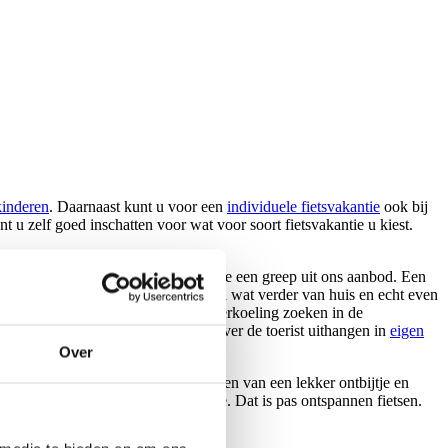
kinderen
. Daarnaast kunt u voor een
individuele fietsvakantie
ook bij
t u zelf goed inschatten voor wat voor soort fietsvakantie u kiest.
llende landen van Europa aan. Bij deze een greep uit ons aanbod. Een
. Lekker dicht bij huis. Wilt u toch wat verder van huis en echt even
panje. Na een aangename rit kunt u verkoeling zoeken in de
,
Oostenrijk
of
Zwitserland
. Toch liever de toerist uithangen in
eigen
Over
de ochtend kunt u op het schip genieten van een lekker ontbijtje en
varende hotel reist gewoon met u mee. Dat is pas ontspannen fietsen.