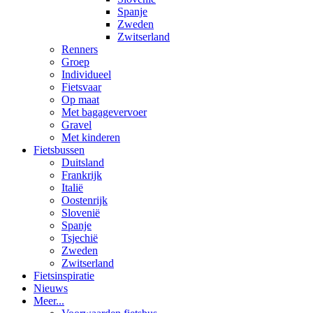
Spanje
Zweden
Zwitserland
Renners
Groep
Individueel
Fietsvaar
Op maat
Met bagagevervoer
Gravel
Met kinderen
Fietsbussen
Duitsland
Frankrijk
Italië
Oostenrijk
Slovenië
Spanje
Tsjechië
Zweden
Zwitserland
Fietsinspiratie
Nieuws
Meer...