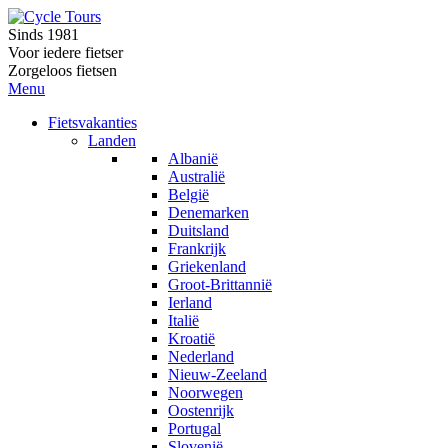
Sinds 1981
Voor iedere fietser
Zorgeloos fietsen
Menu
Fietsvakanties
Landen
Albanië
Australië
België
Denemarken
Duitsland
Frankrijk
Griekenland
Groot-Brittannië
Ierland
Italië
Kroatië
Nederland
Nieuw-Zeeland
Noorwegen
Oostenrijk
Portugal
Slovenië