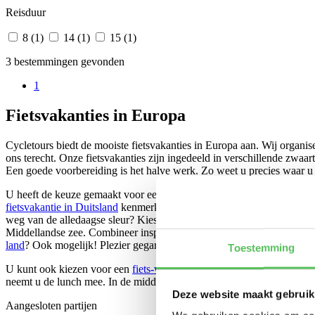
Reisduur
8 (1)
14 (1)
15 (1)
3 bestemmingen gevonden
1
Fietsvakanties in Europa
Cycletours biedt de mooiste fietsvakanties in Europa aan. Wij organis
ons terecht. Onze fietsvakanties zijn ingedeeld in verschillende zwaa
Een goede voorbereiding is het halve werk. Zo weet u precies waar u 
U heeft de keuze gemaakt voor een fietstocht in Europa. Voor welk lan
fietsvakantie in Duitsland
kenmerkt zich door de prachtige natuurgebie
weg van de alledaagse sleur? Kies dan voor een vakantie in
Spanje
. 
Middellandse zee. Combineer inspanning met ontspanning. Denk daarn
land
? Ook mogelijk! Plezier gegarandeerd.
Toestemming
U kunt ook kiezen voor een
fiets-vaarvakantie
in Europa. Terwijl u gen
neemt u de lunch mee. In de middag staat er koffie en thee klaar en k
Deze website maakt gebruik
Aangesloten partijen