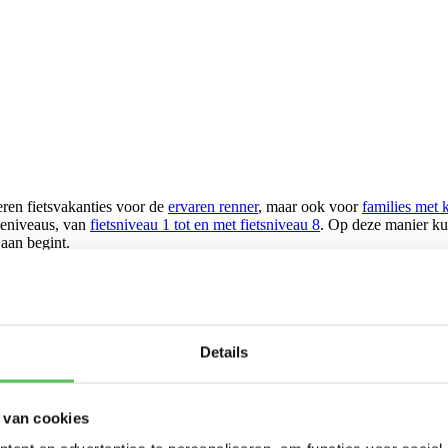
eren fietsvakanties voor de
ervaren renner
, maar ook voor
families met 
rteniveaus, van
fietsniveau 1 tot en met fietsniveau 8
. Op deze manier kun
aan begint.
d kiest u dan? Wij bieden verschillende fietsreizen in zestien verschi
den en mooie fietsroutes langs de rivieren en afwisselende landschappen
Door het mediterrane klimaat is het het hele jaar door goed fietsen in S
aast ook nog aan fietsvakanties in bijvoorbeeld
Denemarken
,
Ierland
Details
iet op de fiets, vaart het schip van etappeplaats naar etappeplaats. In 
unt u even rustig opladen. U hoeft niet te slepen met bagage, maar het 
 van cookies