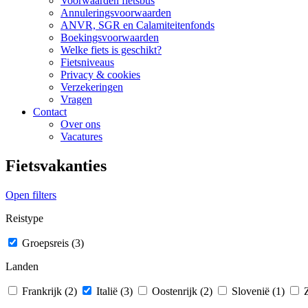
Voorwaarden fietsbus
Annuleringsvoorwaarden
ANVR, SGR en Calamiteitenfonds
Boekingsvoorwaarden
Welke fiets is geschikt?
Fietsniveaus
Privacy & cookies
Verzekeringen
Vragen
Contact
Over ons
Vacatures
Fietsvakanties
Open filters
Reistype
Groepsreis (3)
Landen
Frankrijk (2)
Italië (3)
Oostenrijk (2)
Slovenië (1)