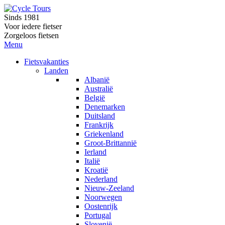
Sinds 1981
Voor iedere fietser
Zorgeloos fietsen
Menu
Fietsvakanties
Landen
Albanië
Australië
België
Denemarken
Duitsland
Frankrijk
Griekenland
Groot-Brittannië
Ierland
Italië
Kroatië
Nederland
Nieuw-Zeeland
Noorwegen
Oostenrijk
Portugal
Slovenië