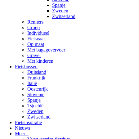
Spanje
Zweden
Zwitserland
Renners
Groep
Individueel
Fietsvaar
Op maat
Met bagagevervoer
Gravel
Met kinderen
Fietsbussen
Duitsland
Frankrijk
Italië
Oostenrijk
Slovenië
Spanje
Tsjechië
Zweden
Zwitserland
Fietsinspiratie
Nieuws
Meer...