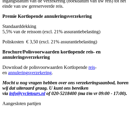
ingangsdatum van de verzekering (boekdatum van uw reis) tot het
einde van uw gereserveerde reis.
Premie Kortlopende annuleringsverzekering
Standaarddekking
5,5% van de reissom (excl. 21% assurantiebelasting)
Poliskosten € 3,50 (excl. 21% assurantiebelasting)
Brochure/Polisvoorwaarden
kortlopende reis- en
annuleringsverzekering
Download de polisvoorwaarden Kortlopende
reis
-
en
annuleringsverzekering
.
Mocht u nog vragen hebben over ons verzekeringsaanbod, horen
wij dat uiteraard graag. U kunt ons bereiken
via
info@cycletours.nl
of 020-5218400 (ma t/m vr 09:00 - 17:00).
Aangesloten partijen