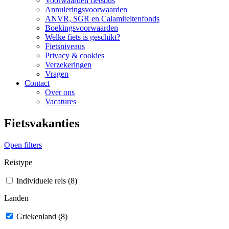
Voorwaarden fietsbus
Annuleringsvoorwaarden
ANVR, SGR en Calamiteitenfonds
Boekingsvoorwaarden
Welke fiets is geschikt?
Fietsniveaus
Privacy & cookies
Verzekeringen
Vragen
Contact
Over ons
Vacatures
Fietsvakanties
Open filters
Reistype
Individuele reis (8)
Landen
Griekenland (8)