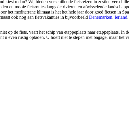
d kiest u dan? Wij bieden verschillende fietsreizen in zestien verschi
den en mooie fietsroutes langs de rivieren en afwisselende landschappen
Door het mediterrane klimaat is het het hele jaar door goed fietsen in S
aast ook nog aan fietsvakanties in bijvoorbeeld
Denemarken
,
Ierland
iet op de fiets, vaart het schip van etappeplaats naar etappeplaats. In 
unt u even rustig opladen. U hoeft niet te slepen met bagage, maar het 