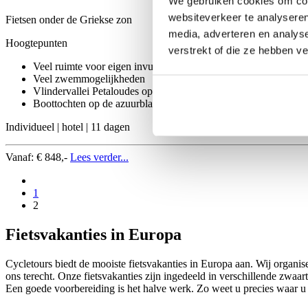
We gebruiken cookies om cont
websiteverkeer te analyseren
Fietsen onder de Griekse zon
media, adverteren en analys
Hoogtepunten
verstrekt of die ze hebben v
Veel ruimte voor eigen invulling
Veel zwemmogelijkheden
Vlindervallei Petaloudes op Rhodos
Boottochten op de azuurblauwe zee
Individueel | hotel | 11 dagen
Vanaf:
€ 848,-
Lees verder...
1
2
Fietsvakanties in Europa
Cycletours biedt de mooiste fietsvakanties in Europa aan. Wij organis
ons terecht. Onze fietsvakanties zijn ingedeeld in verschillende zwaa
Een goede voorbereiding is het halve werk. Zo weet u precies waar u 