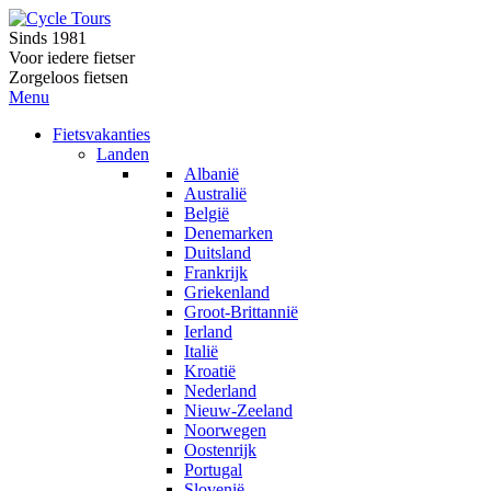
Sinds 1981
Voor iedere fietser
Zorgeloos fietsen
Menu
Fietsvakanties
Landen
Albanië
Australië
België
Denemarken
Duitsland
Frankrijk
Griekenland
Groot-Brittannië
Ierland
Italië
Kroatië
Nederland
Nieuw-Zeeland
Noorwegen
Oostenrijk
Portugal
Slovenië