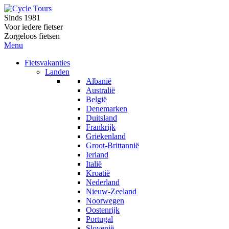
Sinds 1981
Voor iedere fietser
Zorgeloos fietsen
Menu
Fietsvakanties
Landen
Albanië
Australië
België
Denemarken
Duitsland
Frankrijk
Griekenland
Groot-Brittannië
Ierland
Italië
Kroatië
Nederland
Nieuw-Zeeland
Noorwegen
Oostenrijk
Portugal
Slovenië