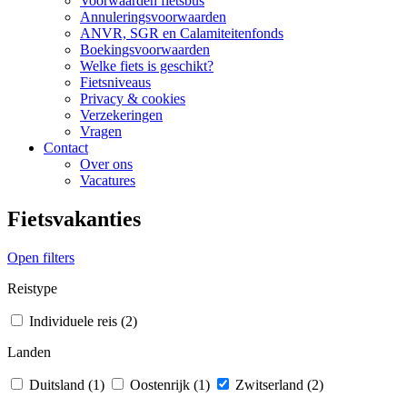
Voorwaarden fietsbus
Annuleringsvoorwaarden
ANVR, SGR en Calamiteitenfonds
Boekingsvoorwaarden
Welke fiets is geschikt?
Fietsniveaus
Privacy & cookies
Verzekeringen
Vragen
Contact
Over ons
Vacatures
Fietsvakanties
Open filters
Reistype
Individuele reis (2)
Landen
Duitsland (1)
Oostenrijk (1)
Zwitserland (2)