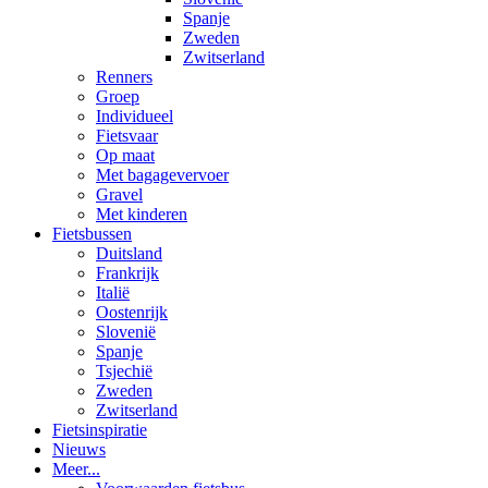
Spanje
Zweden
Zwitserland
Renners
Groep
Individueel
Fietsvaar
Op maat
Met bagagevervoer
Gravel
Met kinderen
Fietsbussen
Duitsland
Frankrijk
Italië
Oostenrijk
Slovenië
Spanje
Tsjechië
Zweden
Zwitserland
Fietsinspiratie
Nieuws
Meer...