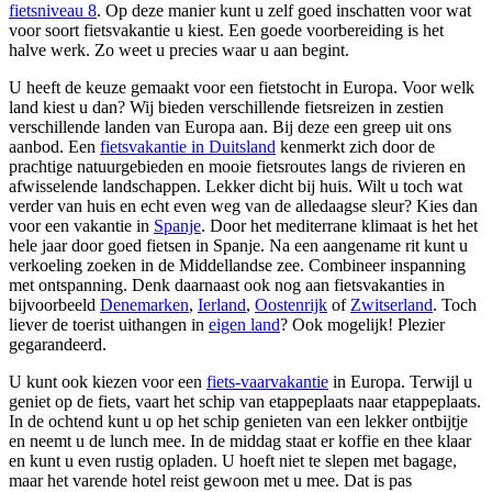
fietsniveau 8
. Op deze manier kunt u zelf goed inschatten voor wat
voor soort fietsvakantie u kiest. Een goede voorbereiding is het
halve werk. Zo weet u precies waar u aan begint.
U heeft de keuze gemaakt voor een fietstocht in Europa. Voor welk
land kiest u dan? Wij bieden verschillende fietsreizen in zestien
verschillende landen van Europa aan. Bij deze een greep uit ons
aanbod. Een
fietsvakantie in Duitsland
kenmerkt zich door de
prachtige natuurgebieden en mooie fietsroutes langs de rivieren en
afwisselende landschappen. Lekker dicht bij huis. Wilt u toch wat
verder van huis en echt even weg van de alledaagse sleur? Kies dan
voor een vakantie in
Spanje
. Door het mediterrane klimaat is het het
hele jaar door goed fietsen in Spanje. Na een aangename rit kunt u
verkoeling zoeken in de Middellandse zee. Combineer inspanning
met ontspanning. Denk daarnaast ook nog aan fietsvakanties in
bijvoorbeeld
Denemarken
,
Ierland
,
Oostenrijk
of
Zwitserland
. Toch
liever de toerist uithangen in
eigen land
? Ook mogelijk! Plezier
gegarandeerd.
U kunt ook kiezen voor een
fiets-vaarvakantie
in Europa. Terwijl u
geniet op de fiets, vaart het schip van etappeplaats naar etappeplaats.
In de ochtend kunt u op het schip genieten van een lekker ontbijtje
en neemt u de lunch mee. In de middag staat er koffie en thee klaar
en kunt u even rustig opladen. U hoeft niet te slepen met bagage,
maar het varende hotel reist gewoon met u mee. Dat is pas