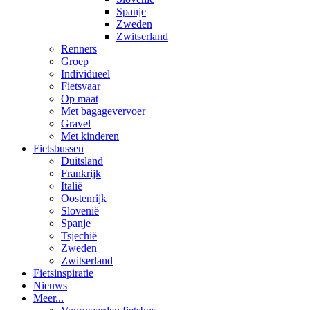
Spanje
Zweden
Zwitserland
Renners
Groep
Individueel
Fietsvaar
Op maat
Met bagagevervoer
Gravel
Met kinderen
Fietsbussen
Duitsland
Frankrijk
Italië
Oostenrijk
Slovenië
Spanje
Tsjechië
Zweden
Zwitserland
Fietsinspiratie
Nieuws
Meer...