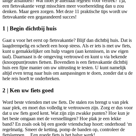
lange afstanden? Wat moet je allemaal regelen voor vertrek? Tja,
een fietsvakantie vergt misschien meer voorbereiding dan u zou
denken. Maar geen zorgen. Met deze 11 praktische tips wordt uw
fietsvakantie een gegarandeerd succes!
1 | Begin dichtbij huis
Gaat u voor het eerst op fietsvakantie? Blijf dan dichtbij huis. Dat is
laagdrempelig en scheelt een hoop stress. Als er iets is met uw fiets,
kunt u gemakkelijker om hulp vragen (aan kennissen, in uw eigen
taal). Daarnaast is de omgeving vertrouwd en kunt u via bekende
(knooppunt)routes fietsen. Bovendien is een fietsvakantie dichtbij
huis een fijne manier om uw uitrusting te testen. U kunt namelijk
altijd even terug naar huis om aanpassingen te doen, zonder dat u de
hele reis hoeft te onderbreken.
2 | Ken uw fiets goed
Word beste vrienden met uw fiets. De stalen ros brengt u van plek
naar plek, en moet dus volledig te vertrouwen zijn. Zorg er dus voor
dat u uw fiets goed kent. Wat zijn zijn zwakke punten? Hoe kun je
het beste omgaan met de versnellingen? Hoe plak je een lekke
band? En zoals ook bij een goede vriendschap hoort: onderhoud ‘m
regelmatig. Smeer de ketting, pomp de banden op, controleer de
fietslampen… Een goede fiets is het halve werk!