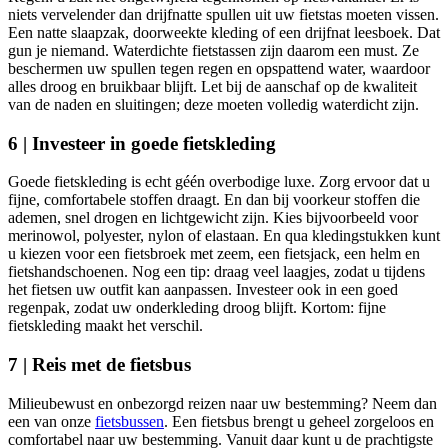
niets vervelender dan drijfnatte spullen uit uw fietstas moeten vissen.
Een natte slaapzak, doorweekte kleding of een drijfnat leesboek. Dat
gun je niemand. Waterdichte fietstassen zijn daarom een must. Ze
beschermen uw spullen tegen regen en opspattend water, waardoor
alles droog en bruikbaar blijft. Let bij de aanschaf op de kwaliteit
van de naden en sluitingen; deze moeten volledig waterdicht zijn.
6 | Investeer in goede fietskleding
Goede fietskleding is echt géén overbodige luxe. Zorg ervoor dat u
fijne, comfortabele stoffen draagt. En dan bij voorkeur stoffen die
ademen, snel drogen en lichtgewicht zijn. Kies bijvoorbeeld voor
merinowol, polyester, nylon of elastaan. En qua kledingstukken kunt
u kiezen voor een fietsbroek met zeem, een fietsjack, een helm en
fietshandschoenen. Nog een tip: draag veel laagjes, zodat u tijdens
het fietsen uw outfit kan aanpassen. Investeer ook in een goed
regenpak, zodat uw onderkleding droog blijft. Kortom: fijne
fietskleding maakt het verschil.
7 | Reis met de fietsbus
Milieubewust en onbezorgd reizen naar uw bestemming? Neem dan
een van onze
fietsbussen
. Een fietsbus brengt u geheel zorgeloos en
comfortabel naar uw bestemming. Vanuit daar kunt u de prachtigste