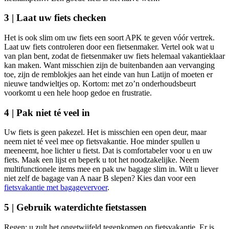
3 | Laat uw fiets checken
Het is ook slim om uw fiets een soort APK te geven vóór vertrek.
Laat uw fiets controleren door een fietsenmaker. Vertel ook wat u
van plan bent, zodat de fietsenmaker uw fiets helemaal vakantieklaar
kan maken. Want misschien zijn de buitenbanden aan vervanging
toe, zijn de remblokjes aan het einde van hun Latijn of moeten er
nieuwe tandwieltjes op. Kortom: met zo’n onderhoudsbeurt
voorkomt u een hele hoop gedoe en frustratie.
4 | Pak niet té veel in
Uw fiets is geen pakezel. Het is misschien een open deur, maar
neem niet té veel mee op fietsvakantie. Hoe minder spullen u
meeneemt, hoe lichter u fietst. Dat is comfortabeler voor u en uw
fiets. Maak een lijst en beperk u tot het noodzakelijke. Neem
multifunctionele items mee en pak uw bagage slim in. Wilt u liever
niet zelf de bagage van A naar B slepen? Kies dan voor een
fietsvakantie met bagagevervoer
.
5 | Gebruik waterdichte fietstassen
Regen: u zult het ongetwijfeld tegenkomen op fietsvakantie. Er is