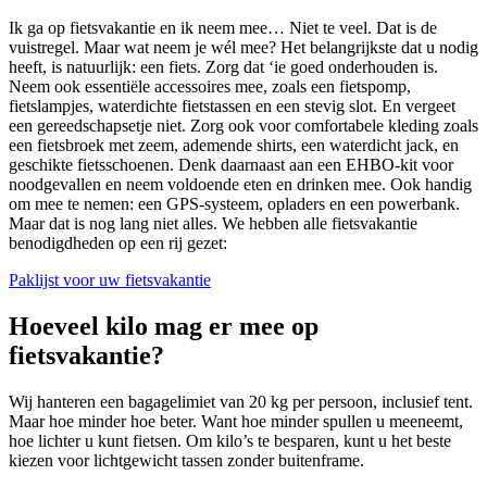
Ik ga op fietsvakantie en ik neem mee… Niet te veel. Dat is de
vuistregel. Maar wat neem je wél mee? Het belangrijkste dat u nodig
heeft, is natuurlijk: een fiets. Zorg dat ‘ie goed onderhouden is.
Neem ook essentiële accessoires mee, zoals een fietspomp,
fietslampjes, waterdichte fietstassen en een stevig slot. En vergeet
een gereedschapsetje niet. Zorg ook voor comfortabele kleding zoals
een fietsbroek met zeem, ademende shirts, een waterdicht jack, en
geschikte fietsschoenen. Denk daarnaast aan een EHBO-kit voor
noodgevallen en neem voldoende eten en drinken mee. Ook handig
om mee te nemen: een GPS-systeem, opladers en een powerbank.
Maar dat is nog lang niet alles. We hebben alle fietsvakantie
benodigdheden op een rij gezet:
Paklijst voor uw fietsvakantie
Hoeveel kilo mag er mee op
fietsvakantie?
Wij hanteren een bagagelimiet van 20 kg per persoon, inclusief tent.
Maar hoe minder hoe beter. Want hoe minder spullen u meeneemt,
hoe lichter u kunt fietsen. Om kilo’s te besparen, kunt u het beste
kiezen voor lichtgewicht tassen zonder buitenframe.