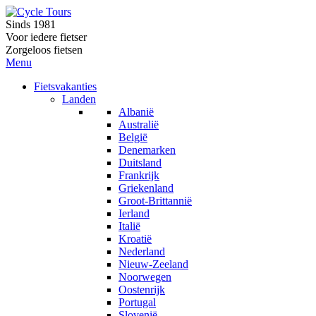
Sinds 1981
Voor iedere fietser
Zorgeloos fietsen
Menu
Fietsvakanties
Landen
Albanië
Australië
België
Denemarken
Duitsland
Frankrijk
Griekenland
Groot-Brittannië
Ierland
Italië
Kroatië
Nederland
Nieuw-Zeeland
Noorwegen
Oostenrijk
Portugal
Slovenië