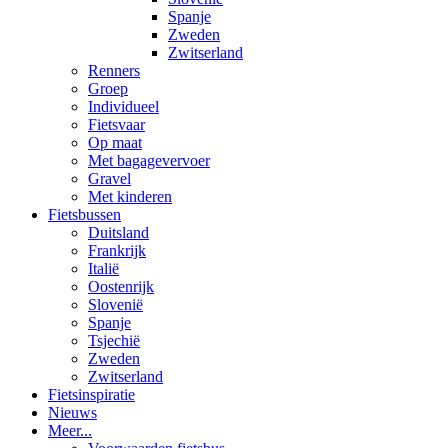
Spanje
Zweden
Zwitserland
Renners
Groep
Individueel
Fietsvaar
Op maat
Met bagagevervoer
Gravel
Met kinderen
Fietsbussen
Duitsland
Frankrijk
Italië
Oostenrijk
Slovenië
Spanje
Tsjechië
Zweden
Zwitserland
Fietsinspiratie
Nieuws
Meer...