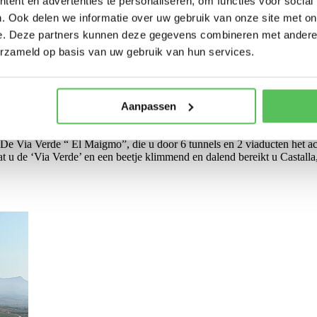
ent en advertenties te personaliseren, om functies voor social
. Ook delen we informatie over uw gebruik van onze site met on
e. Deze partners kunnen deze gegevens combineren met andere i
erzameld op basis van uw gebruik van hun services.
Aanpassen
e lokale vertegenwoordiger. Vervolgens volgt een transfer vanaf het v
kte, van de luchthaven/stad. Vervolgens ontvangt u uw huurfiets en kun
De Via Verde “ El Maigmo”, die u door 6 tunnels en 2 viaducten het a
u de ‘Via Verde’ en een beetje klimmend en dalend bereikt u Castalla