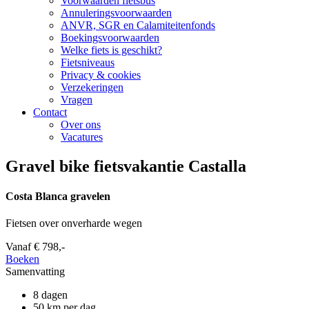
Voorwaarden fietsbus
Annuleringsvoorwaarden
ANVR, SGR en Calamiteitenfonds
Boekingsvoorwaarden
Welke fiets is geschikt?
Fietsniveaus
Privacy & cookies
Verzekeringen
Vragen
Contact
Over ons
Vacatures
Gravel bike fietsvakantie Castalla
Costa Blanca gravelen
Fietsen over onverharde wegen
Vanaf
€ 798,-
Boeken
Samenvatting
8 dagen
50 km per dag