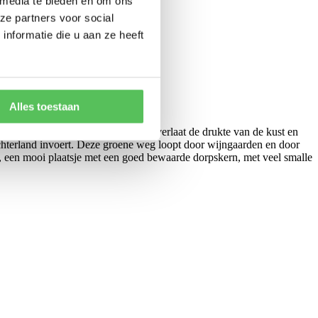
 media te bieden en om ons
ze partners voor social
nformatie die u aan ze heeft
Alles toestaan
liegveld naar Castalla.
t u direct beginnen met fietsen. U verlaat de drukte van de kust en
chterland invoert. Deze groene weg loopt door wijngaarden en door
, een mooi plaatsje met een goed bewaarde dorpskern, met veel smalle