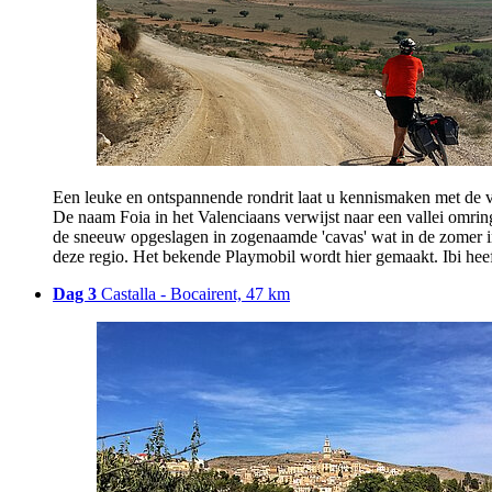
Een leuke en ontspannende rondrit laat u kennismaken met de va
De naam Foia in het Valenciaans verwijst naar een vallei omring
de sneeuw opgeslagen in zogenaamde 'cavas' wat in de zomer in 
deze regio. Het bekende Playmobil wordt hier gemaakt. Ibi he
Dag 3
Castalla - Bocairent, 47 km