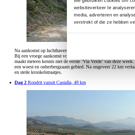
We gebruiken cookies om cont
websiteverkeer te analyseren
media, adverteren en analys
verstrekt of die ze hebben v
Na aankomst op luchthaven Alicante wordt u opgewacht door onz
Bij een vroege aankomst volgt een korte autorit, weg van de dru
maakt meteen kennis met de eerste ‘Via Verde’ van deze week. 
een woest en onherbergzaam gebied. Na ongeveer 22 km verlaat 
en steile kronkelstraatjes.
Dag 2
Rondrit vanuit Castalla, 49 km