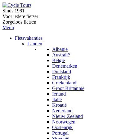
Sinds 1981
Voor iedere fietser
Zorgeloos fietsen
Menu
Fietsvakanties
Landen
Albanië
Australië
België
Denemarken
Duitsland
Frankrijk
Griekenland
Groot-Brittannië
Ierland
Italië
Kroatië
Nederland
Nieuw-Zeeland
Noorwegen
Oostenrijk
Portugal
Slovenië