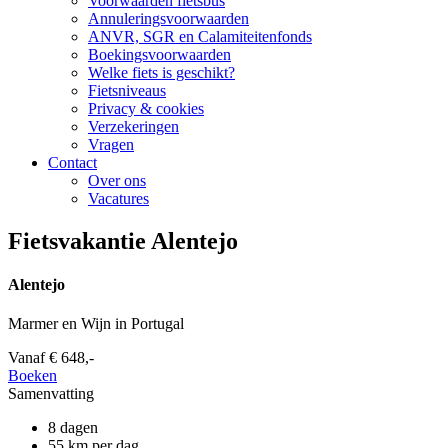
Voorwaarden fietsbus
Annuleringsvoorwaarden
ANVR, SGR en Calamiteitenfonds
Boekingsvoorwaarden
Welke fiets is geschikt?
Fietsniveaus
Privacy & cookies
Verzekeringen
Vragen
Contact
Over ons
Vacatures
Fietsvakantie Alentejo
Alentejo
Marmer en Wijn in Portugal
Vanaf
€ 648,-
Boeken
Samenvatting
8 dagen
55 km per dag