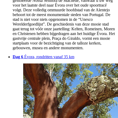
geïsoleerde Nossa Senhora de Machede, vanwaar u uw weg
voor het laatste deel naar Évora over het oude spoortracé
volgt. Deze volledig ommuurde hoofdstad van de Alentejo
behoort tot de meest monumentale steden van Portugal. De
stad is niet voor niets opgenomen in de “Unesco
Werelderfgoedlijst”. De geschiedenis van deze mooie stad
gaat terug tot vóór onze jaartelling: Kelten, Romeinen, Moren
en Christenen hebben bijgedragen aan het huidige Évora. Het
gastvrije centrale plein, Praça do Giraldo, vormt een mooie
startplaats voor de bezichtiging van de talloze kerken,
gebouwen, musea en andere monumenten.
Dag 6
Évora, rondritten vanaf 35 km