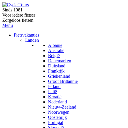
Sinds 1981
Voor iedere fietser
Zorgeloos fietsen
Menu
Fietsvakanties
Landen
Albanië
Australië
België
Denemarken
Duitsland
Frankrijk
Griekenland
Groot-Brittannië
Ierland
Italië
Kroatië
Nederland
Nieuw-Zeeland
Noorwegen
Oostenrijk
Portugal
Slovenië