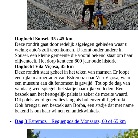
Dagtocht Sousel, 35 / 45 km
Deze rondrit gaat door redelijk afgelegen gebieden waar u
weinig auto’s zult tegenkomen. U komt onder andere in
Sousel, een kleine gemeente die vooral bekend staat om haar
olijventeelt. Het dorp kent een 600 jaar oude historie.
Dagtocht Vila Viçosa, 45 km
Deze rondrit staat geheel in het teken van marmer. Er loopt
een rijke marmer-ader van Estremoz naar Vila Viçosa, waar
een museum aan dit fenomeen is gewijd. Tot op de dag van
vandaag weerspiegelt het stadje haar rijke verleden. Een
bezoek aan het hertogelijk paleis is zeker de moeite waard.
Dit paleis werd generaties lang als buitenverblijf gebruikt.
Ook brengt u een bezoek aan Borba, een stadje dat met name
bekend is om haar wijnen en antiekwinkels.
Dag 3
Estremoz – Reguengos de Monsaraz, 60 of 65 km