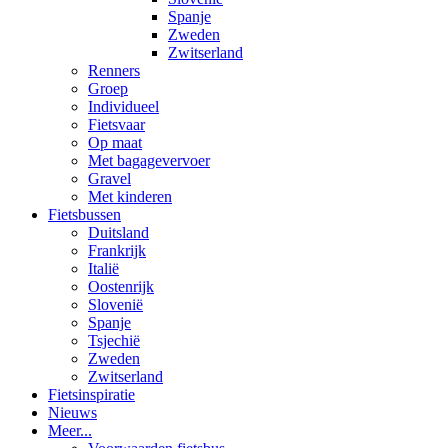
Spanje
Zweden
Zwitserland
Renners
Groep
Individueel
Fietsvaar
Op maat
Met bagagevervoer
Gravel
Met kinderen
Fietsbussen
Duitsland
Frankrijk
Italië
Oostenrijk
Slovenië
Spanje
Tsjechië
Zweden
Zwitserland
Fietsinspiratie
Nieuws
Meer...