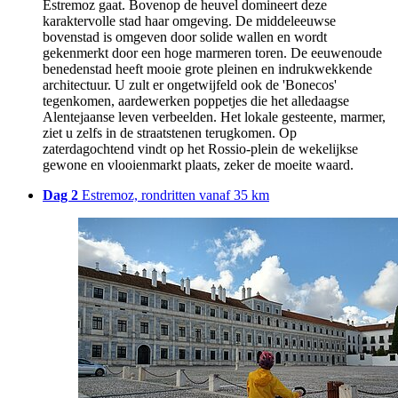
Estremoz gaat. Bovenop de heuvel domineert deze
karaktervolle stad haar omgeving. De middeleeuwse
bovenstad is omgeven door solide wallen en wordt
gekenmerkt door een hoge marmeren toren. De eeuwenoude
benedenstad heeft mooie grote pleinen en indrukwekkende
architectuur. U zult er ongetwijfeld ook de 'Bonecos'
tegenkomen, aardewerken poppetjes die het alledaagse
Alentejaanse leven verbeelden. Het lokale gesteente, marmer,
ziet u zelfs in de straatstenen terugkomen. Op
zaterdagochtend vindt op het Rossio-plein de wekelijkse
gewone en vlooienmarkt plaats, zeker de moeite waard.
Dag 2
Estremoz, rondritten vanaf 35 km