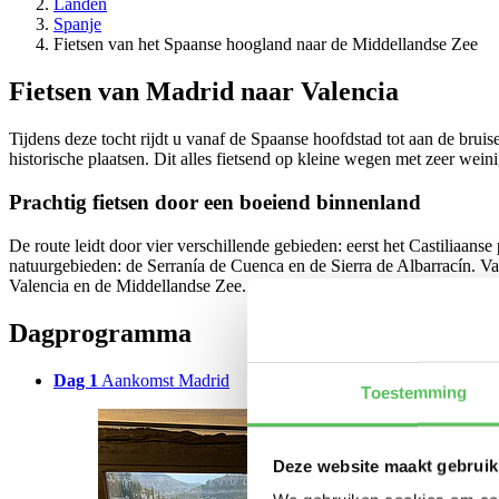
Landen
Spanje
Fietsen van het Spaanse hoogland naar de Middellandse Zee
Fietsen van Madrid naar Valencia
Tijdens deze tocht rijdt u vanaf de Spaanse hoofdstad tot aan de brui
historische plaatsen. Dit alles fietsend op kleine wegen met zeer weini
Prachtig fietsen door een boeiend binnenland
De route leidt door vier verschillende gebieden: eerst het Castiliaa
natuurgebieden: de Serranía de Cuenca en de Sierra de Albarracín. Van
Valencia en de Middellandse Zee. Onderweg overnacht u in leuke dorpe
Dagprogramma
Dag 1
Aankomst Madrid
Toestemming
Deze website maakt gebruik