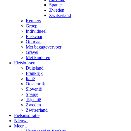
Spanje
Zweden
Zwitserland
Renners
Groep
Individueel
Fietsvaar
Op maat
Met bagagevervoer
Gravel
Met kinderen
Fietsbussen
Duitsland
Frankrijk
Italië
Oostenrijk
Slovenië
Spanje
Tsjechië
Zweden
Zwitserland
Fietsinspiratie
Nieuws
Meer...