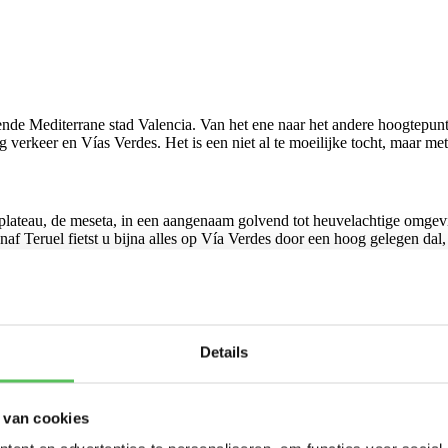
sende Mediterrane stad Valencia. Van het ene naar het andere hoogtepun
g verkeer en Vías Verdes. Het is een niet al te moeilijke tocht, maar me
nse plateau, de meseta, in een aangenaam golvend tot heuvelachtige omg
af Teruel fietst u bijna alles op Vía Verdes door een hoog gelegen dal
n en prachtig gelegen oude stadjes. Al met al een schitterende ervari
Details
 van cookies