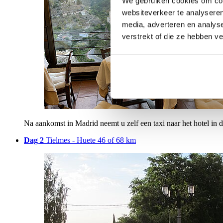
We gebruiken cookies om cont
websiteverkeer te analyseren
media, adverteren en analys
verstrekt of die ze hebben v
Na aankomst in Madrid neemt u zelf een taxi naar het hotel in d
Dag 2
Tielmes - Huete 46 of 68 km