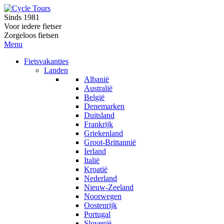
Sinds 1981
Voor iedere fietser
Zorgeloos fietsen
Menu
Fietsvakanties
Landen
Albanië
Australië
België
Denemarken
Duitsland
Frankrijk
Griekenland
Groot-Brittannië
Ierland
Italië
Kroatië
Nederland
Nieuw-Zeeland
Noorwegen
Oostenrijk
Portugal
Slovenië