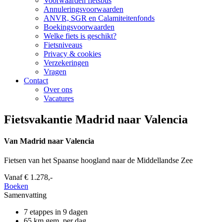
Voorwaarden fietsbus
Annuleringsvoorwaarden
ANVR, SGR en Calamiteitenfonds
Boekingsvoorwaarden
Welke fiets is geschikt?
Fietsniveaus
Privacy & cookies
Verzekeringen
Vragen
Contact
Over ons
Vacatures
Fietsvakantie Madrid naar Valencia
Van Madrid naar Valencia
Fietsen van het Spaanse hoogland naar de Middellandse Zee
Vanaf
€ 1.278,-
Boeken
Samenvatting
7 etappes in 9 dagen
65 km gem. per dag