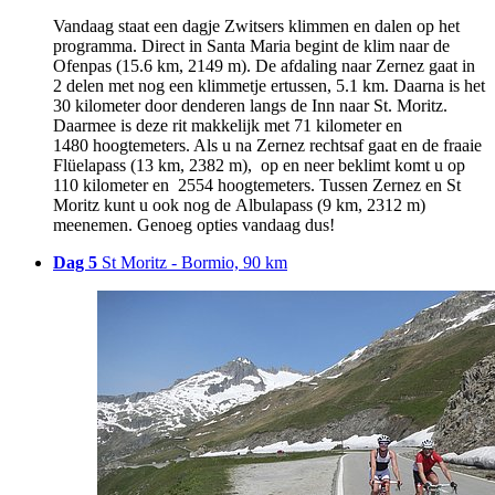
Vandaag staat een dagje Zwitsers klimmen en dalen op het
programma. Direct in Santa Maria begint de klim naar de
Ofenpas (15.6 km, 2149 m). De afdaling naar Zernez gaat in
2 delen met nog een klimmetje ertussen, 5.1 km. Daarna is het
30 kilometer door denderen langs de Inn naar St. Moritz.
Daarmee is deze rit makkelijk met 71 kilometer en
1480 hoogtemeters. Als u na Zernez rechtsaf gaat en de fraaie
Flüelapass (13 km, 2382 m), op en neer beklimt komt u op
110 kilometer en 2554 hoogtemeters. Tussen Zernez en St
Moritz kunt u ook nog de Albulapass (9 km, 2312 m)
meenemen. Genoeg opties vandaag dus!
Dag 5
St Moritz - Bormio, 90 km