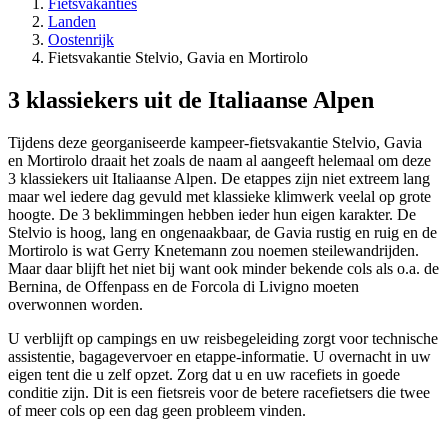
Fietsvakanties
Landen
Oostenrijk
Fietsvakantie Stelvio, Gavia en Mortirolo
3 klassiekers uit de Italiaanse Alpen
Tijdens deze georganiseerde kampeer-fietsvakantie Stelvio, Gavia
en Mortirolo draait het zoals de naam al aangeeft helemaal om deze
3 klassiekers uit Italiaanse Alpen. De etappes zijn niet extreem lang
maar wel iedere dag gevuld met klassieke klimwerk veelal op grote
hoogte. De 3 beklimmingen hebben ieder hun eigen karakter. De
Stelvio is hoog, lang en ongenaakbaar, de Gavia rustig en ruig en de
Mortirolo is wat Gerry Knetemann zou noemen steilewandrijden.
Maar daar blijft het niet bij want ook minder bekende cols als o.a. de
Bernina, de Offenpass en de Forcola di Livigno moeten
overwonnen worden.
U verblijft op campings en uw reisbegeleiding zorgt voor technische
assistentie, bagagevervoer en etappe-informatie. U overnacht in uw
eigen tent die u zelf opzet. Zorg dat u en uw racefiets in goede
conditie zijn. Dit is een fietsreis voor de betere racefietsers die twee
of meer cols op een dag geen probleem vinden.