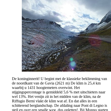
De koninginnerit! U begint met de klassieke beklimming van
de noordkant van de Gavia (2621 m) De klim is 25,4 km
waarbij u 1431 hoogtemeters overwint. Het
stijgingspercentage is gemiddeld 5,6 % met uitschieters naar
wel 13%. Het venijn zit in het midden van de klim, na de
Riffugio Berni vlakt de klim wat af. En dat alles in een
schitterend berglandschap. De afdaling naar Pont di Legno is
steil en over een smalle weg, dus opletten!. Bij Monno starten