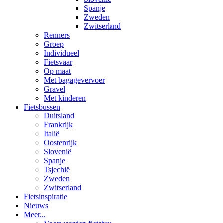
Spanje
Zweden
Zwitserland
Renners
Groep
Individueel
Fietsvaar
Op maat
Met bagagevervoer
Gravel
Met kinderen
Fietsbussen
Duitsland
Frankrijk
Italië
Oostenrijk
Slovenië
Spanje
Tsjechië
Zweden
Zwitserland
Fietsinspiratie
Nieuws
Meer...