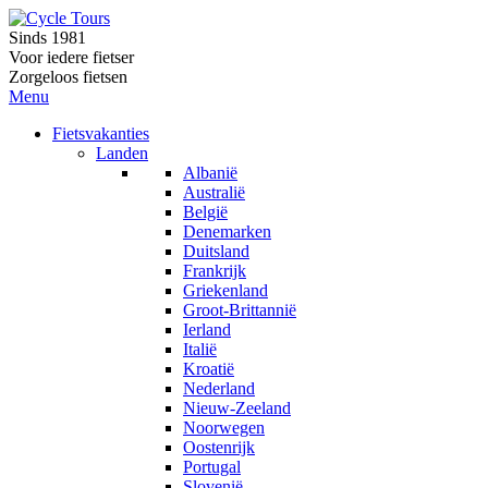
Sinds 1981
Voor iedere fietser
Zorgeloos fietsen
Menu
Fietsvakanties
Landen
Albanië
Australië
België
Denemarken
Duitsland
Frankrijk
Griekenland
Groot-Brittannië
Ierland
Italië
Kroatië
Nederland
Nieuw-Zeeland
Noorwegen
Oostenrijk
Portugal
Slovenië