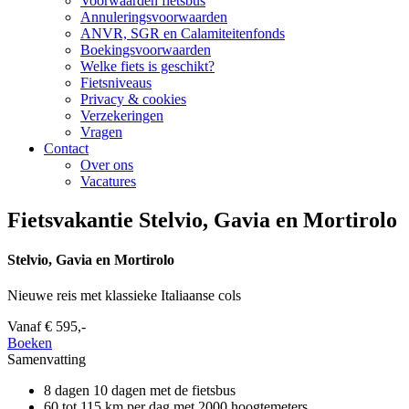
Voorwaarden fietsbus
Annuleringsvoorwaarden
ANVR, SGR en Calamiteitenfonds
Boekingsvoorwaarden
Welke fiets is geschikt?
Fietsniveaus
Privacy & cookies
Verzekeringen
Vragen
Contact
Over ons
Vacatures
Fietsvakantie Stelvio, Gavia en Mortirolo
Stelvio, Gavia en Mortirolo
Nieuwe reis met klassieke Italiaanse cols
Vanaf
€ 595,-
Boeken
Samenvatting
8 dagen
10 dagen met de fietsbus
60 tot 115 km per dag
met 2000 hoogtemeters