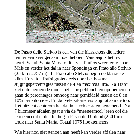
De Passo dello Stelvio is een van die klassiekers die iedere
renner een keer gedaan moet hebben. Vandaag is het uw
beurt. Vanuit Santa Maria rijdt u via Taufers weer terug naar
Mals en verder het dal in naar Spondinga en Prato allo Stelvio
(25 km / 2757 m) . In Prato allo Stelvio begin de klassieke
klim. Eerst tot Trafoi grotendeels door het bos met
stijgingspercentagtes tussen de 4 en maximaal 8%. Na Trafoi
ziet u de beroemde muur met haarspeldbochten opdoemen en
gaan de percentages omhoog naar gemiddeld tussen de 8 en
10% per kilometer. En dat vele kilometers lang tot aan de top.
Het uitzicht achterom het dal in is echter adembenemend. Na
7 kilometer afdalen gaat u via de “meeneemcol” (een col die
je meeneemt in de afdaling..) Passo de Umbrail (2501 m)
terug naar Santa Maria. Totaal 1975 hoogtemeters.
Wie hier nog niet genoeg aan heeft kan verder afdalen naar