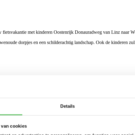
w fietsvakantie met kinderen Oostenrijk Donauradweg van Linz naar Wene
eeuwenoude dorpjes en een schilderachtig landschap. Ook de kinderen 
st van de dag ter vrije besteding. U kunt een tripje maken op de Drake
Details
 van cookies