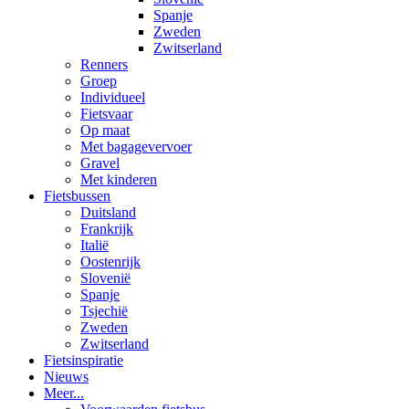
Spanje
Zweden
Zwitserland
Renners
Groep
Individueel
Fietsvaar
Op maat
Met bagagevervoer
Gravel
Met kinderen
Fietsbussen
Duitsland
Frankrijk
Italië
Oostenrijk
Slovenië
Spanje
Tsjechië
Zweden
Zwitserland
Fietsinspiratie
Nieuws
Meer...