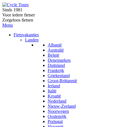
Sinds 1981
Voor iedere fietser
Zorgeloos fietsen
Menu
Fietsvakanties
Landen
Albanië
Australië
België
Denemarken
Duitsland
Frankrijk
Griekenland
Groot-Brittannië
Ierland
Italië
Kroatië
Nederland
Nieuw-Zeeland
Noorwegen
Oostenrijk
Portugal
Slovenië