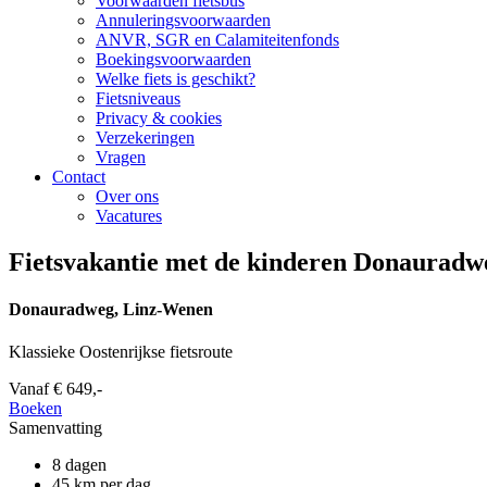
Voorwaarden fietsbus
Annuleringsvoorwaarden
ANVR, SGR en Calamiteitenfonds
Boekingsvoorwaarden
Welke fiets is geschikt?
Fietsniveaus
Privacy & cookies
Verzekeringen
Vragen
Contact
Over ons
Vacatures
Fietsvakantie met de kinderen Donauradw
Donauradweg, Linz-Wenen
Klassieke Oostenrijkse fietsroute
Vanaf
€ 649,-
Boeken
Samenvatting
8 dagen
45 km per dag