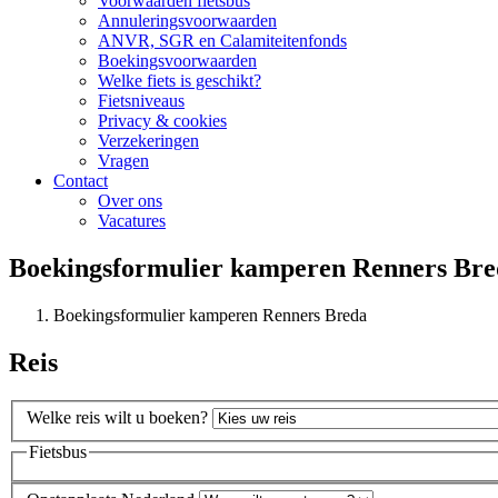
Voorwaarden fietsbus
Annuleringsvoorwaarden
ANVR, SGR en Calamiteitenfonds
Boekingsvoorwaarden
Welke fiets is geschikt?
Fietsniveaus
Privacy & cookies
Verzekeringen
Vragen
Contact
Over ons
Vacatures
Boekingsformulier kamperen Renners Bre
Boekingsformulier kamperen Renners Breda
Reis
Welke reis wilt u boeken?
Fietsbus