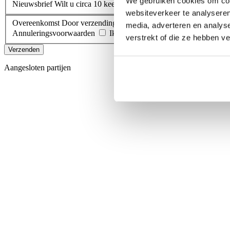
We gebruiken cookies om cont
Nieuwsbrief
Wilt u circa 10 keer per jaar onze digitale nieuwsbrie
websiteverkeer te analyseren
Overeenkomst
Door verzending van dit formulier gaat u een ove
media, adverteren en analys
Annuleringsvoorwaarden
Ik ga akkoord met de Boekings- en 
verstrekt of die ze hebben v
Verzenden
Aangesloten partijen