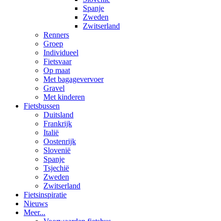
Spanje
Zweden
Zwitserland
Renners
Groep
Individueel
Fietsvaar
Op maat
Met bagagevervoer
Gravel
Met kinderen
Fietsbussen
Duitsland
Frankrijk
Italië
Oostenrijk
Slovenië
Spanje
Tsjechië
Zweden
Zwitserland
Fietsinspiratie
Nieuws
Meer...