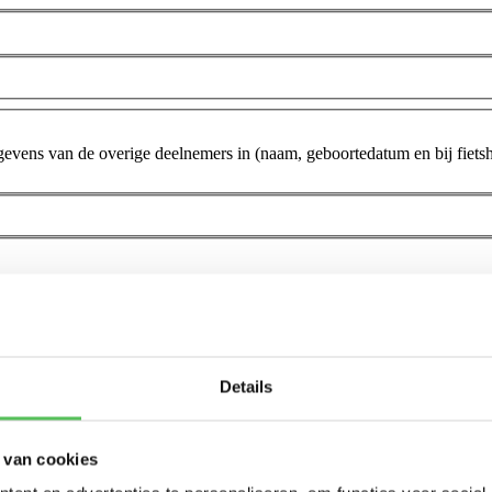
evens van de overige deelnemers in (naam, geboortedatum en bij fietsh
Details
en?
Reisverzekering
Annuleringsverzekering
 van cookies