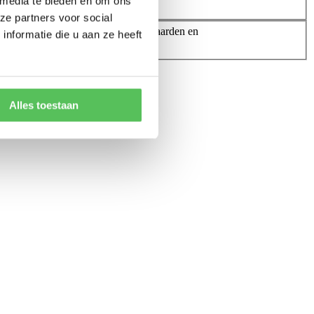
 media te bieden en om ons
ze partners voor social
rd te zijn met onze Boekingsvoorwaarden en
nformatie die u aan ze heeft
Alles toestaan