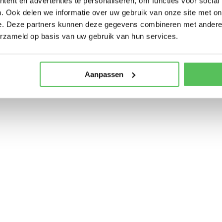
ent en advertenties te personaliseren, om functies voor social
f ontvangen?
Ja
Nee
. Ook delen we informatie over uw gebruik van onze site met on
reenkomst aan met Cycletours BV (KvK 33235365) en geeft u aan akkoo
e. Deze partners kunnen deze gegevens combineren met andere i
Annuleringsvoorwaarden
erzameld op basis van uw gebruik van hun services.
Aanpassen