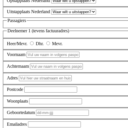
Opstapplaats Nederland
Uitstapplaats Nederland
Passagiers
Deelnemer 1 (tevens factuuradres)
Heer/Mevr.
Dhr.
Mevr.
Voornaam
Achternaam
Adres
Postcode
Woonplaats
Geboortedatum
Emailadres