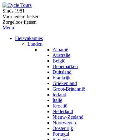
Sinds 1981
Voor iedere fietser
Zorgeloos fietsen
Menu
Fietsvakanties
Landen
Albanië
Australië
België
Denemarken
Duitsland
Frankrijk
Griekenland
Groot-Brittannië
Ierland
Italië
Kroatië
Nederland
Nieuw-Zeeland
Noorwegen
Oostenrijk
Portugal
Slovenië