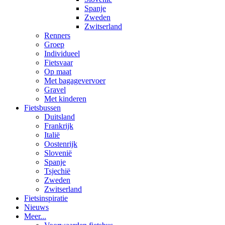
Spanje
Zweden
Zwitserland
Renners
Groep
Individueel
Fietsvaar
Op maat
Met bagagevervoer
Gravel
Met kinderen
Fietsbussen
Duitsland
Frankrijk
Italië
Oostenrijk
Slovenië
Spanje
Tsjechië
Zweden
Zwitserland
Fietsinspiratie
Nieuws
Meer...