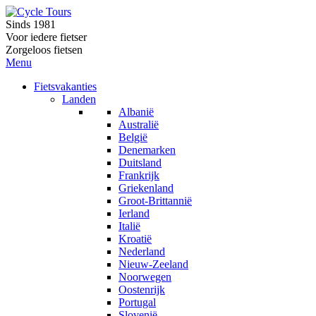
Sinds 1981
Voor iedere fietser
Zorgeloos fietsen
Menu
Fietsvakanties
Landen
Albanië
Australië
België
Denemarken
Duitsland
Frankrijk
Griekenland
Groot-Brittannië
Ierland
Italië
Kroatië
Nederland
Nieuw-Zeeland
Noorwegen
Oostenrijk
Portugal
Slovenië