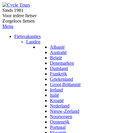
Sinds 1981
Voor iedere fietser
Zorgeloos fietsen
Menu
Fietsvakanties
Landen
Albanië
Australië
België
Denemarken
Duitsland
Frankrijk
Griekenland
Groot-Brittannië
Ierland
Italië
Kroatië
Nederland
Nieuw-Zeeland
Noorwegen
Oostenrijk
Portugal
Slovenië