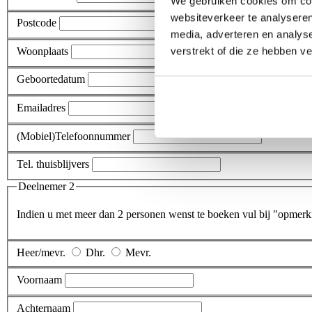
We gebruiken cookies om cont
websiteverkeer te analyseren
Postcode
media, adverteren en analys
verstrekt of die ze hebben v
Woonplaats
Geboortedatum
Emailadres
(Mobiel)Telefoonnummer
Tel. thuisblijvers
Deelnemer 2
Indien u met meer dan 2 personen wenst te boeken vul bij "opmerk
Heer/mevr.
Dhr.
Mevr.
Voornaam
Achternaam