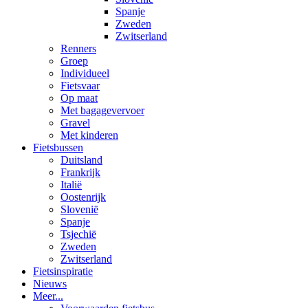
Spanje
Zweden
Zwitserland
Renners
Groep
Individueel
Fietsvaar
Op maat
Met bagagevervoer
Gravel
Met kinderen
Fietsbussen
Duitsland
Frankrijk
Italië
Oostenrijk
Slovenië
Spanje
Tsjechië
Zweden
Zwitserland
Fietsinspiratie
Nieuws
Meer...