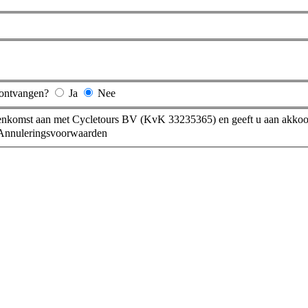
f ontvangen?
Ja
Nee
reenkomst aan met Cycletours BV (KvK 33235365) en geeft u aan akkoo
 Annuleringsvoorwaarden