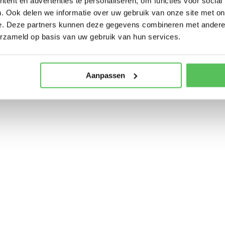
ent en advertenties te personaliseren, om functies voor social
f ontvangen?
Ja
Nee
. Ook delen we informatie over uw gebruik van onze site met on
reenkomst aan met Cycletours BV (KvK 33235365) en geeft u aan akkoo
e. Deze partners kunnen deze gegevens combineren met andere i
Annuleringsvoorwaarden
erzameld op basis van uw gebruik van hun services.
Aanpassen