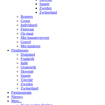
Spanje
Zweden
Zwitserland
Renners
Groep
Individueel
Fietsvaar
Op maat
Met bagagevervoer
Gravel
Met kinderen
Fietsbussen
Duitsland
Frankrijk
Italië
Oostenrijk
Slovenië
Spanje
Tsjechië
Zweden
Zwitserland
Fietsinspiratie
Nieuws
Meer...