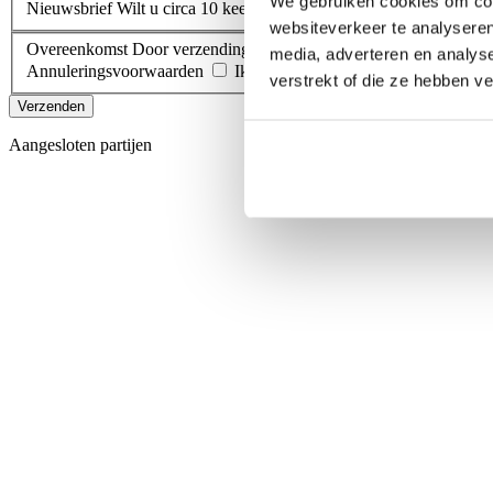
We gebruiken cookies om cont
Nieuwsbrief
Wilt u circa 10 keer per jaar onze digitale nieuwsbrie
websiteverkeer te analyseren
Overeenkomst
Door verzending van dit formulier gaat u een ove
media, adverteren en analys
Annuleringsvoorwaarden
Ik ga akkoord met de Boekings- en 
verstrekt of die ze hebben v
Verzenden
Aangesloten partijen