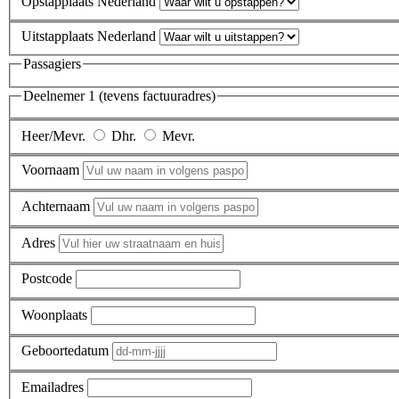
Opstapplaats Nederland
Uitstapplaats Nederland
Passagiers
Deelnemer 1 (tevens factuuradres)
Heer/Mevr.
Dhr.
Mevr.
Voornaam
Achternaam
Adres
Postcode
Woonplaats
Geboortedatum
Emailadres