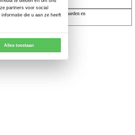
 media te bieden en om ons
ze partners voor social
rd te zijn met onze Boekingsvoorwaarden en
nformatie die u aan ze heeft
Alles toestaan