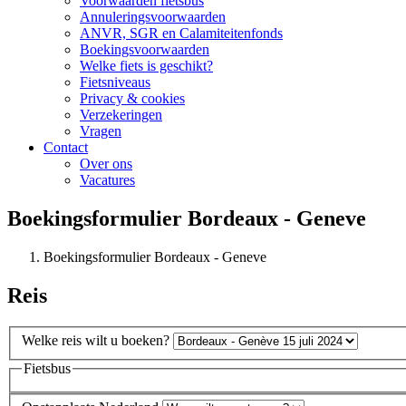
Voorwaarden fietsbus
Annuleringsvoorwaarden
ANVR, SGR en Calamiteitenfonds
Boekingsvoorwaarden
Welke fiets is geschikt?
Fietsniveaus
Privacy & cookies
Verzekeringen
Vragen
Contact
Over ons
Vacatures
Boekingsformulier Bordeaux - Geneve
Boekingsformulier Bordeaux - Geneve
Reis
Welke reis wilt u boeken?
Fietsbus