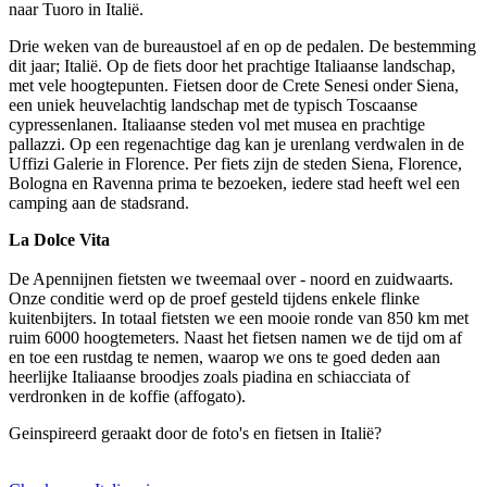
naar Tuoro in Italië.
Drie weken van de bureaustoel af en op de pedalen. De bestemming
dit jaar; Italië. Op de fiets door het prachtige Italiaanse landschap,
met vele hoogtepunten. Fietsen door de Crete Senesi onder Siena,
een uniek heuvelachtig landschap met de typisch Toscaanse
cypressenlanen. Italiaanse steden vol met musea en prachtige
pallazzi. Op een regenachtige dag kan je urenlang verdwalen in de
Uffizi Galerie in Florence. Per fiets zijn de steden Siena, Florence,
Bologna en Ravenna prima te bezoeken, iedere stad heeft wel een
camping aan de stadsrand.
La Dolce Vita
De Apennijnen fietsten we tweemaal over - noord en zuidwaarts.
Onze conditie werd op de proef gesteld tijdens enkele flinke
kuitenbijters. In totaal fietsten we een mooie ronde van 850 km met
ruim 6000 hoogtemeters. Naast het fietsen namen we de tijd om af
en toe een rustdag te nemen, waarop we ons te goed deden aan
heerlijke Italiaanse broodjes zoals piadina en schiacciata of
verdronken in de koffie (affogato).
Geinspireerd geraakt door de foto's en fietsen in Italië?