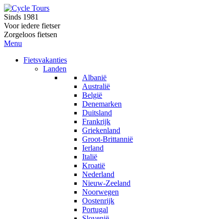
Sinds 1981
Voor iedere fietser
Zorgeloos fietsen
Menu
Fietsvakanties
Landen
Albanië
Australië
België
Denemarken
Duitsland
Frankrijk
Griekenland
Groot-Brittannië
Ierland
Italië
Kroatië
Nederland
Nieuw-Zeeland
Noorwegen
Oostenrijk
Portugal
Slovenië