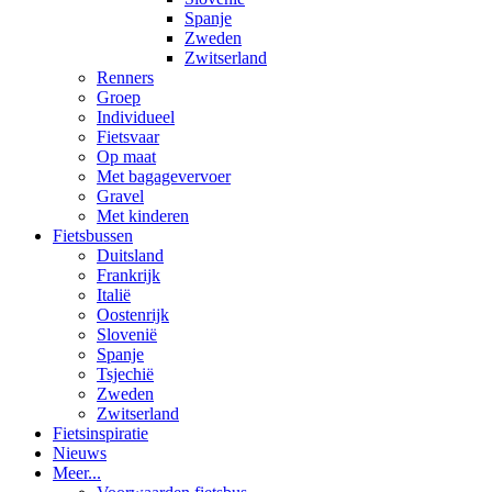
Spanje
Zweden
Zwitserland
Renners
Groep
Individueel
Fietsvaar
Op maat
Met bagagevervoer
Gravel
Met kinderen
Fietsbussen
Duitsland
Frankrijk
Italië
Oostenrijk
Slovenië
Spanje
Tsjechië
Zweden
Zwitserland
Fietsinspiratie
Nieuws
Meer...