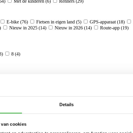
(64)
Met de kinderen (6)
Renners (29)
E-bike (76)
Fietsen in eigen land (5)
GPS-apparaat (18)
)
Nieuw in 2025 (14)
Nieuw in 2026 (14)
Route-app (19)
3)
8 (4)
14 (2)
15 (18)
17 (4)
18 (1)
24 (4)
29 (1)
30 
Details
Oktober 2026 (64)
November 2026 (13)
December 2026 (8)
Oktober 2027 (1)
 van cookies