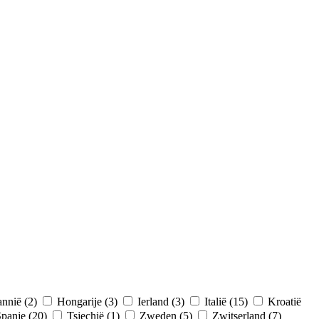
annië (2)
Hongarije (3)
Ierland (3)
Italië (15)
Kroatië
panje (20)
Tsjechië (1)
Zweden (5)
Zwitserland (7)