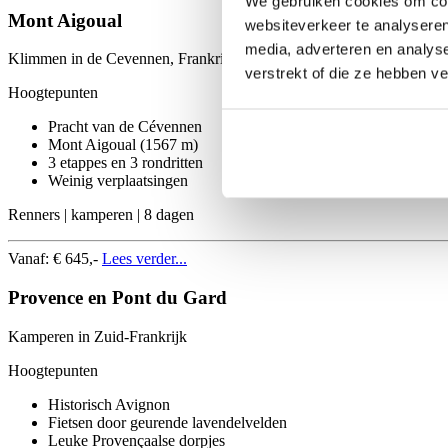
We gebruiken cookies om cont
Mont Aigoual
websiteverkeer te analyseren
media, adverteren en analys
Klimmen in de Cevennen, Frankrijk
verstrekt of die ze hebben v
Hoogtepunten
Pracht van de Cévennen
Mont Aigoual (1567 m)
3 etappes en 3 rondritten
Weinig verplaatsingen
Renners | kamperen | 8 dagen
Vanaf:
€ 645,-
Lees verder...
Provence en Pont du Gard
Kamperen in Zuid-Frankrijk
Hoogtepunten
Historisch Avignon
Fietsen door geurende lavendelvelden
Leuke Provençaalse dorpjes