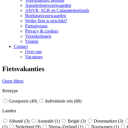
Voorwaarden fietsbus
Annuleringsvoorwaarden
ANVR, SGR en Calamiteitenfonds
Boekingsvoorwaarden
Welke fiets is geschikt?
Fietsniveaus
Privacy & cookies
Verzekeringen
Vragen
Contact
Over ons
Vacatures
Fietsvakanties
Open filters
Reistype
Groepsreis (49)
Individuele reis (88)
Landen
Albanië (3)
Australië (1)
België (3)
Denemarken (3)
(1)
Nederland (9)
Nieuw-Zeeland (1)
Noorwegen (1)