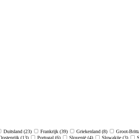
Duitsland (23)
Frankrijk (39)
Griekenland (8)
Groot-Britt
Oostenrijk (13)
Portugal (6)
Slovenië (4)
Slowakije (3)
S