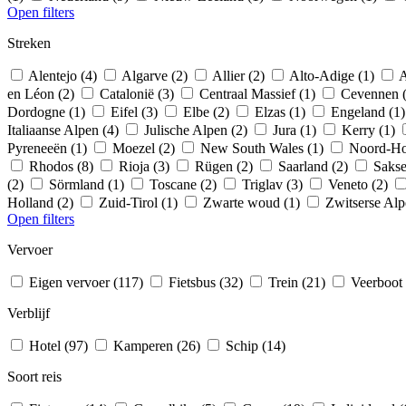
Open filters
Streken
Alentejo (4)
Algarve (2)
Allier (2)
Alto-Adige (1)
A
en Léon (2)
Catalonië (3)
Centraal Massief (1)
Cevennen 
Dordogne (1)
Eifel (3)
Elbe (2)
Elzas (1)
Engeland (1
Italiaanse Alpen (4)
Julische Alpen (2)
Jura (1)
Kerry (1)
Pyreneeën (1)
Moezel (2)
New South Wales (1)
Noord-Ho
Rhodos (8)
Rioja (3)
Rügen (2)
Saarland (2)
Sakse
(2)
Sörmland (1)
Toscane (2)
Triglav (3)
Veneto (2)
Holland (2)
Zuid-Tirol (1)
Zwarte woud (1)
Zwitserse Alp
Open filters
Vervoer
Eigen vervoer (117)
Fietsbus (32)
Trein (21)
Veerboot
Verblijf
Hotel (97)
Kamperen (26)
Schip (14)
Soort reis