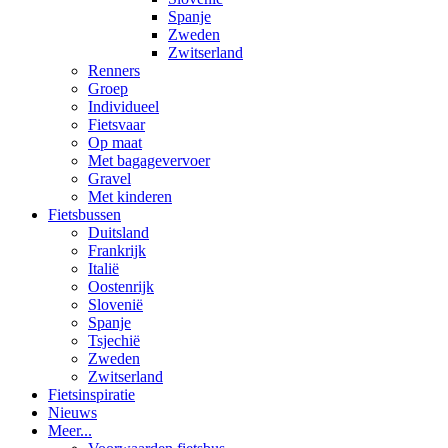
Spanje
Zweden
Zwitserland
Renners
Groep
Individueel
Fietsvaar
Op maat
Met bagagevervoer
Gravel
Met kinderen
Fietsbussen
Duitsland
Frankrijk
Italië
Oostenrijk
Slovenië
Spanje
Tsjechië
Zweden
Zwitserland
Fietsinspiratie
Nieuws
Meer...