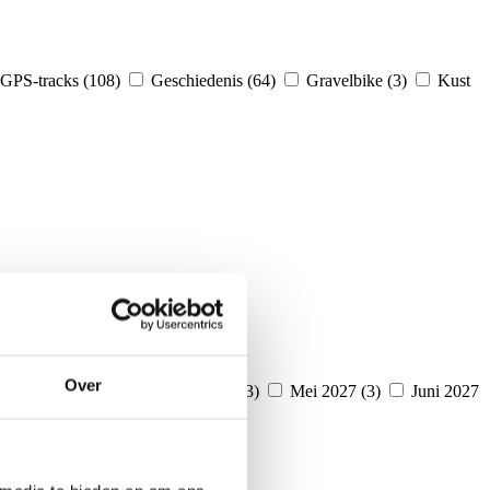
GPS-tracks (108)
Geschiedenis (64)
Gravelbike (3)
Kust
(1)
Over
Januari 2027 (2)
April 2027 (3)
Mei 2027 (3)
Juni 2027