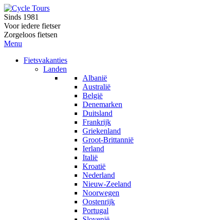
Sinds 1981
Voor iedere fietser
Zorgeloos fietsen
Menu
Fietsvakanties
Landen
Albanië
Australië
België
Denemarken
Duitsland
Frankrijk
Griekenland
Groot-Brittannië
Ierland
Italië
Kroatië
Nederland
Nieuw-Zeeland
Noorwegen
Oostenrijk
Portugal
Slovenië