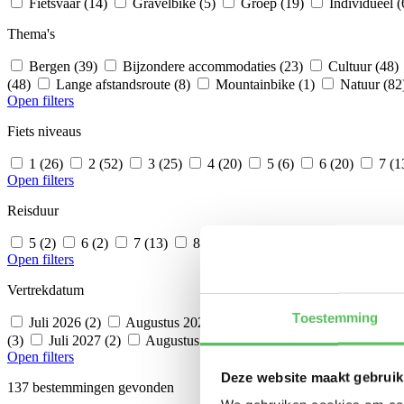
Fietsvaar (14)
Gravelbike (5)
Groep (19)
Individueel 
Thema's
Bergen (39)
Bijzondere accommodaties (23)
Cultuur (48)
(48)
Lange afstandsroute (8)
Mountainbike (1)
Natuur (82
Open filters
Fiets niveaus
1 (26)
2 (52)
3 (25)
4 (20)
5 (6)
6 (20)
7 (1
Open filters
Reisduur
5 (2)
6 (2)
7 (13)
8 (77)
9 (2)
10 (7)
11 (3)
Open filters
Vertrekdatum
Toestemming
Juli 2026 (2)
Augustus 2026 (76)
September 2026 (86)
(3)
Juli 2027 (2)
Augustus 2027 (2)
September 2027 (2)
Open filters
Deze website maakt gebruik
137 bestemmingen gevonden